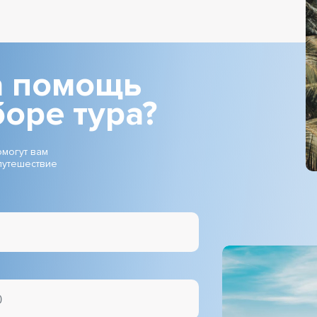
 помощь
боре тура?
могут вам
путешествие