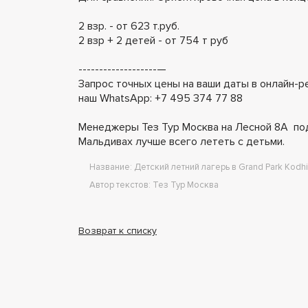
2 взр. - от 623 т.руб.
2 взр + 2 детей - от 754 т руб
-------------------—
Запрос точных цены на ваши даты в онлайн-
наш WhatsApp: +7 495 374 77 88
Менеджеры Тез Тур Москва на Лесной 8А под
Мальдивах лучше всего лететь с детьми.
Название: Детский летний лагерь в Grand Park Kodhi
Автор текстов: Тез Тур Москва
Возврат к списку