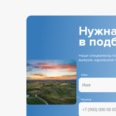
Нужна
в под
Наши специалисты по
выбрать идеальное 
Имя
Номер